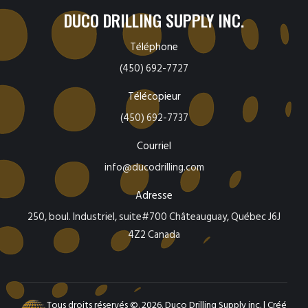
DUCO DRILLING SUPPLY INC.
Téléphone
(450) 692-7727
Télécopieur
(450) 692-7737
Courriel
info@ducodrilling.com
Adresse
250, boul. Industriel, suite#700 Châteauguay, Québec J6J
4Z2 Canada
Tous droits réservés ©. 2026. Duco Drilling Supply inc. |
Créé