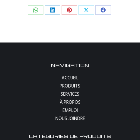
Share
Share
Share
Share
Share
on
on
on
on
on
WhatsApp
LinkedIn
Pinterest
X
Facebook
NAVIGATION
ACCUEIL
PRODUITS
SERVICES
À PROPOS
EMPLOI
NOUS JOINDRE
CATÉGORIES DE PRODUITS