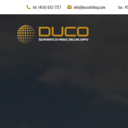
tel: (450) 692-7727
info@ducodrilling.com
fax : 