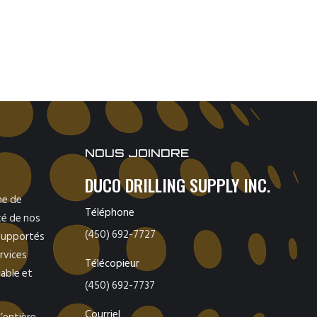
NOUS JOINDRE
DUCO DRILLING SUPPLY INC.
ne de
Téléphone
ité de nos
(450) 692-7727
 supportés
rvices
Télécopieur
able et
(450) 692-7737
Courriel