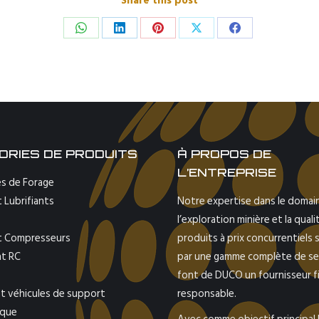
Share this post
Share
Share
Share
Share
Share
on
on
on
on
on
WhatsApp
LinkedIn
Pinterest
X
Facebook
ORIES DE PRODUITS
À PROPOS DE
L’ENTREPRISE
s de Forage
 Lubrifiants
Notre expertise dans le domai
l’exploration minière et la qual
t Compresseurs
produits à prix concurrentiels
t RC
par une gamme complète de se
font de DUCO un fournisseur fi
t véhicules de support
responsable.
ique