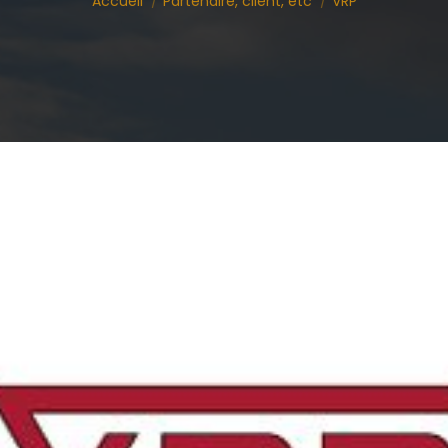
Accueil
Partenaire, client, etc
VRP