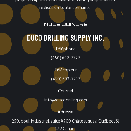
projets d’approvisionnement et de logistique seront
réalisés en toute confiance.
NOUS JOINDRE
DUCO DRILLING SUPPLY INC.
Téléphone
(450) 692-7727
Télécopieur
(450) 692-7737
Courriel
info@ducodrilling.com
Adresse
250, boul. Industriel, suite#700 Châteauguay, Québec J6J
4Z2 Canada