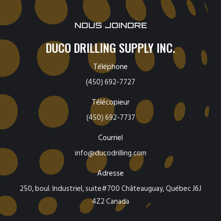
NOUS JOINDRE
DUCO DRILLING SUPPLY INC.
Téléphone
(450) 692-7727
Télécopieur
(450) 692-7737
Courriel
info@ducodrilling.com
Adresse
250, boul. Industriel, suite#700 Châteauguay, Québec J6J
4Z2 Canada