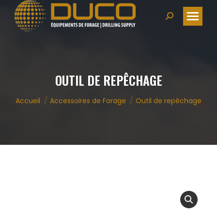
Search:
OUTIL DE REPÊCHAGE
Vous êtes ici :
Accueil
Accessoires de Forage
Outil de repêchage