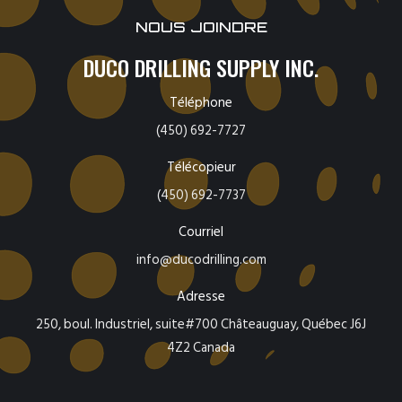
NOUS JOINDRE
DUCO DRILLING SUPPLY INC.
Téléphone
(450) 692-7727
Télécopieur
(450) 692-7737
Courriel
info@ducodrilling.com
Adresse
250, boul. Industriel, suite#700 Châteauguay, Québec J6J
4Z2 Canada