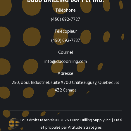
Téléphone
(450) 692-7727
Télécopieur
(450) 692-7737
Courriel
info@ducodrilling.com
Adresse
250, boul. Industriel, suite#700 Châteauguay, Québec J6J
4Z2 Canada
Tous droits réservés ©. 2026. Duco Drilling Supply inc. |
Créé
et propulsé par Altitude Stratégies