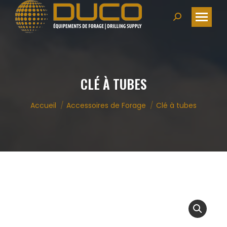
Search:
CLÉ À TUBES
Vous êtes ici :
Accueil
Accessoires de Forage
Clé à tubes